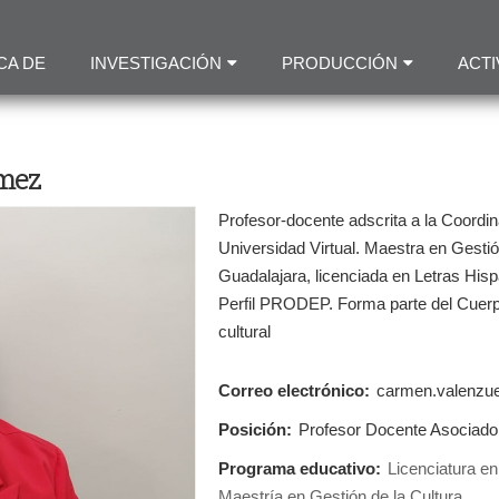
Pasar
al
CA DE
INVESTIGACIÓN
PRODUCCIÓN
ACTI
contenido
principal
ómez
Profesor-docente adscrita a la Coord
Universidad Virtual. Maestra en Gestió
Guadalajara, licenciada en Letras Hisp
Perfil PRODEP. Forma parte del Cuerpo
cultural
Correo electrónico:
carmen.valenzue
Posición:
Profesor Docente Asociado
Programa educativo:
Licenciatura en
Maestría en Gestión de la Cultura