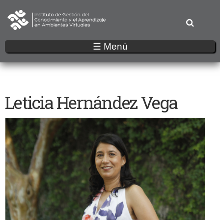
Pasar
al
contenido
principal
☰ Menú
Leticia Hernández Vega