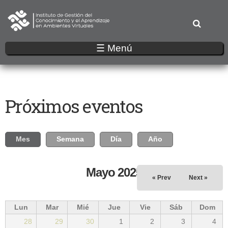
Pasar
al
contenido
principal
☰ Menú
Próximos eventos
Solapas principales
Mes
(solapa activa)
Semana
Día
Año
Mayo 2025
« Prev
Next »
Lun
Mar
Mié
Jue
Vie
Sáb
Dom
28
29
30
1
2
3
4