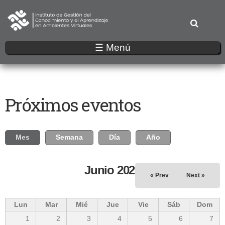
Pasar
al
contenido
principal
☰ Menú
Próximos eventos
Solapas principales
Mes
(solapa activa)
Semana
Día
Año
Junio 2026
« Prev
Next »
Lun
Mar
Mié
Jue
Vie
Sáb
Dom
1
2
3
4
5
6
7