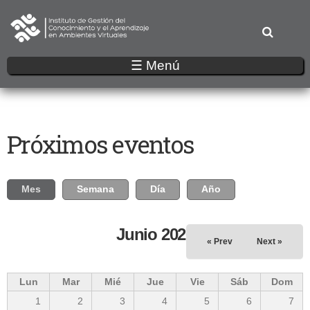
Pasar
al
contenido
principal
☰ Menú
Próximos eventos
Solapas principales
Mes
(solapa activa)
Semana
Día
Año
Junio 2026
« Prev
Next »
Lun
Mar
Mié
Jue
Vie
Sáb
Dom
1
2
3
4
5
6
7