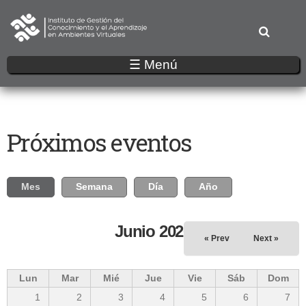
Pasar
al
contenido
principal
☰ Menú
Próximos eventos
Solapas principales
Mes
(solapa activa)
Semana
Día
Año
Junio 2026
« Prev
Next »
Lun
Mar
Mié
Jue
Vie
Sáb
Dom
1
2
3
4
5
6
7