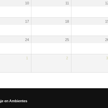
10
11
1
17
18
1
24
25
2
1
2
3
aje en Ambientes