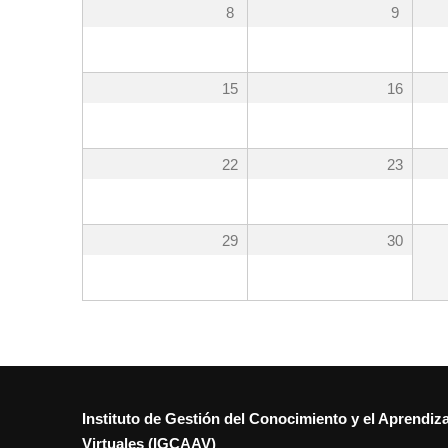
8
9
15
16
22
23
29
30
Instituto de Gestión del Conocimiento y el Aprendiz
Virtuales (IGCAAV)