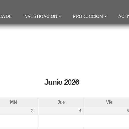
Pasar
al
CA DE
INVESTIGACIÓN
PRODUCCIÓN
ACTI
contenido
principal
Junio 2026
Mié
Jue
Vie
3
4
5