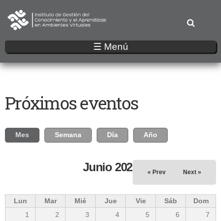
Pasar
al
contenido
principal
☰ Menú
Próximos eventos
Solapas principales
Mes
(solapa activa)
Semana
Día
Año
Junio 2026
« Prev
Next »
Lun
Mar
Mié
Jue
Vie
Sáb
Dom
1
2
3
4
5
6
7