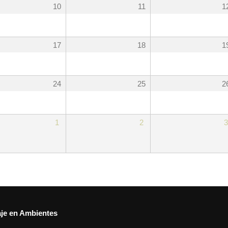
10
11
1
17
18
1
24
25
2
1
2
3
aje en Ambientes