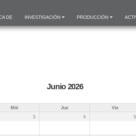
Pasar
al
CA DE
INVESTIGACIÓN
PRODUCCIÓN
ACTI
contenido
principal
Junio 2026
Mié
Jue
Vie
3
4
5