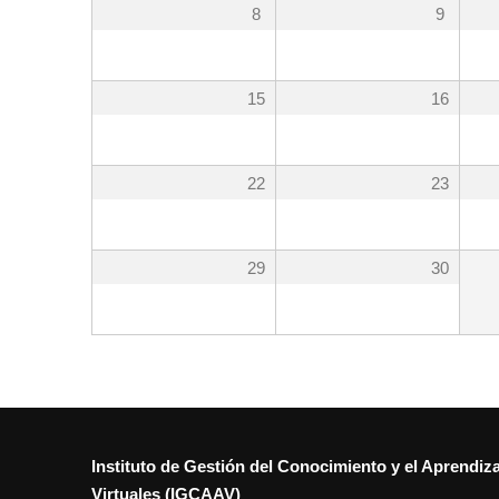
8
9
15
16
22
23
29
30
Instituto de Gestión del Conocimiento y el Aprendiz
Virtuales (IGCAAV)