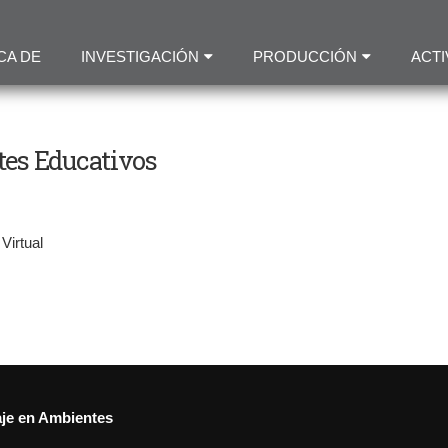
Pasar
al
CA DE
INVESTIGACIÓN
PRODUCCIÓN
ACTI
contenido
principal
tes Educativos
Virtual
aje en Ambientes