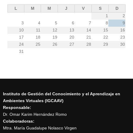
L
M
M
J
V
S
D
1
2
3
4
5
6
7
8
9
10
11
12
13
14
15
16
17
18
19
20
21
22
23
24
25
26
27
28
29
30
31
Instituto de Gestión del Conocimiento y el Aprendizaje en
Ambientes Virtuales (IGCAAV)
Responsable:
Dr. Omar Karim Hernández Romo
Colaboradoras:
Mtra. María Guadalupe Nolasco Virgen