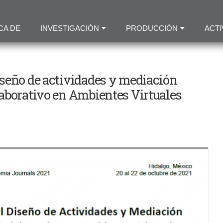
Pasar
al
CA DE
INVESTIGACIÓN
PRODUCCIÓN
ACTI
contenido
principal
iseño de actividades y mediación
aborativo en Ambientes Virtuales