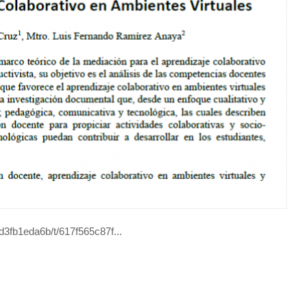
d3fb1eda6b/t/617f565c87f...