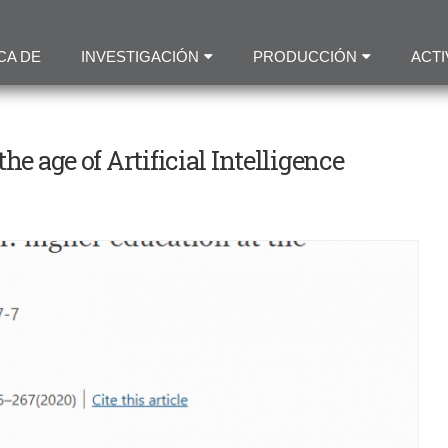
Pasar
al
CA DE
INVESTIGACIÓN
PRODUCCIÓN
ACTI
contenido
principal
he age of Artificial Intelligence