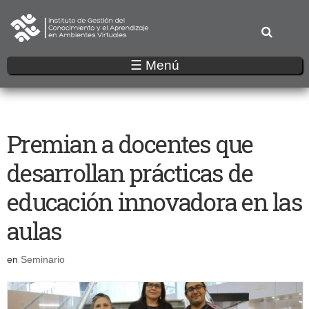
Pasar
al
contenido
principal
☰ Menú
Premian a docentes que
desarrollan prácticas de
educación innovadora en las
aulas
en
Seminario