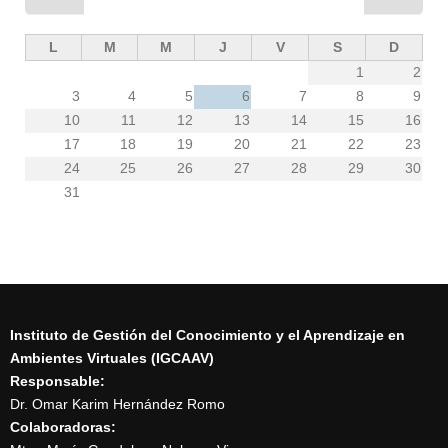
L
M
M
J
V
S
D
1
2
3
4
5
6
7
8
9
10
11
12
13
14
15
16
17
18
19
20
21
22
23
24
25
26
27
28
29
30
31
Instituto de Gestión del Conocimiento y el Aprendizaje en
Ambientes Virtuales (IGCAAV)
Responsable:
Dr. Omar Karim Hernández Romo
Colaboradoras: