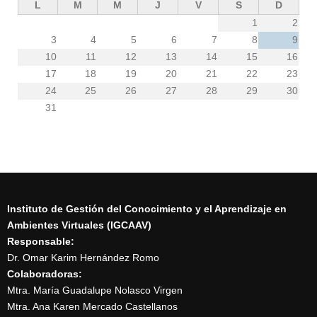
L
M
M
J
V
S
D
1
2
3
4
5
6
7
8
9
10
11
12
13
14
15
16
17
18
19
20
21
22
23
24
25
26
27
28
29
30
31
Instituto de Gestión del Conocimiento y el Aprendizaje en
Ambientes Virtuales (IGCAAV)
Responsable:
Dr. Omar Karim Hernández Romo
Colaboradoras:
Mtra. María Guadalupe Nolasco Virgen
Mtra. Ana Karen Mercado Castellanos