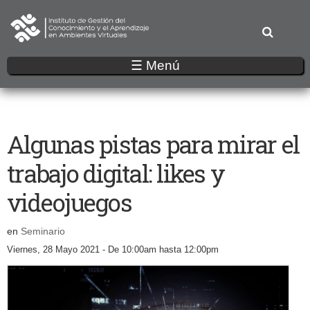
Pasar
al
contenido
principal
☰ Menú
Algunas pistas para mirar el
trabajo digital: likes y
videojuegos
en
Seminario
Viernes, 28 Mayo 2021 -
De
10:00am
hasta
12:00pm