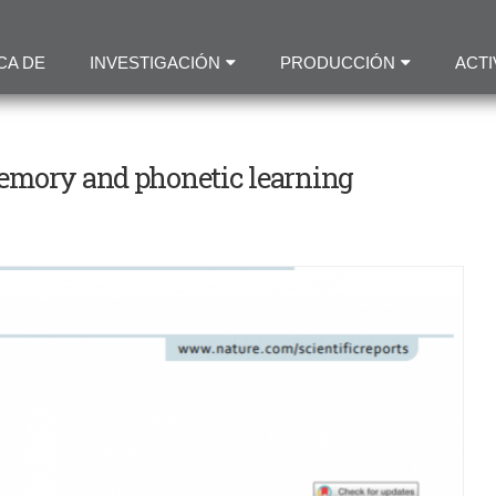
Pasar
al
CA DE
INVESTIGACIÓN
PRODUCCIÓN
ACTI
contenido
principal
memory and phonetic learning