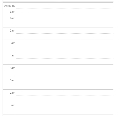
Antes de
1
am
1
am
2
am
3
am
4
am
5
am
6
am
7
am
8
am