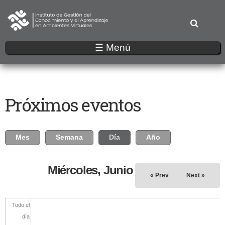
Pasar
al
contenido
principal
☰ Menú
Próximos eventos
Solapas principales
Mes
Semana
Día
(solapa activa)
Año
Miércoles, Junio 12, 2024
« Prev
Next »
Todo el
día