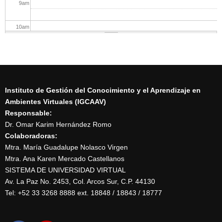
9
am
10
am
11
am
12
pm
Instituto de Gestión del Conocimiento y el Aprendizaje en
1
pm
Ambientes Virtuales (IGCAAV)
Seminario sobre Discapacidad y Educación Online
Responsable:
12/06/2024 - 1:30pm
2
pm
Dr. Omar Karim Hernández Romo
Colaboradoras:
3
pm
Mtra. María Guadalupe Nolasco Virgen
Mtra. Ana Karen Mercado Castellanos
SISTEMA DE UNIVERSIDAD VIRTUAL
4
pm
Av. La Paz No. 2453, Col. Arcos Sur, C.P. 44130
Tel: +52 33 3268 8888‏ ext. 18848 / 18843 / 18777
5
pm
6
pm