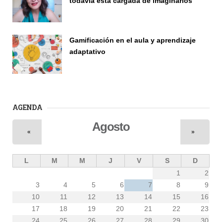
todavía está cargada de imaginarios
Vinculación
Gamificación en el aula y aprendizaje
adaptativo
Seminario
AGENDA
Agosto
«
»
L
M
M
J
V
S
D
1
2
3
4
5
6
7
8
9
10
11
12
13
14
15
16
17
18
19
20
21
22
23
24
25
26
27
28
29
30