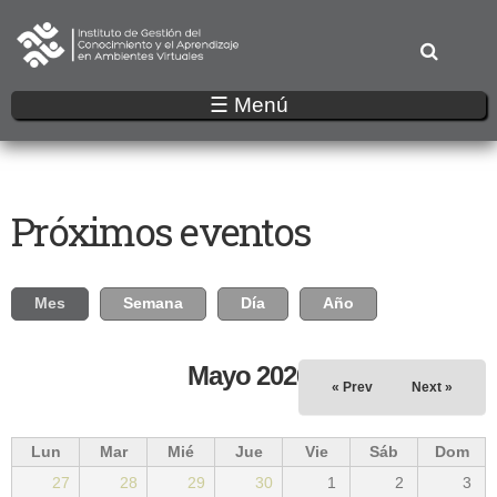
Pasar
al
contenido
principal
☰ Menú
Próximos eventos
Solapas principales
Mes
(solapa activa)
Semana
Día
Año
Mayo 2026
« Prev
Next »
Lun
Mar
Mié
Jue
Vie
Sáb
Dom
27
28
29
30
1
2
3