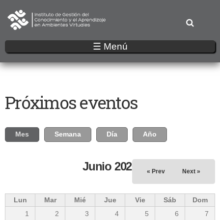
Pasar
al
contenido
principal
☰ Menú
Próximos eventos
Solapas principales
Mes
(solapa activa)
Semana
Día
Año
Junio 2026
« Prev
Next »
Lun
Mar
Mié
Jue
Vie
Sáb
Dom
1
2
3
4
5
6
7