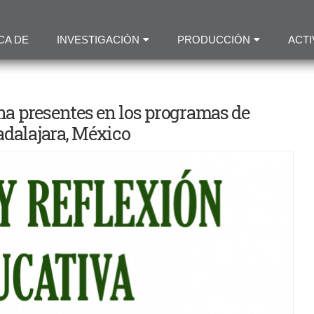
Pasar
al
CA DE
INVESTIGACIÓN
PRODUCCIÓN
ACTI
contenido
principal
a presentes en los programas de
adalajara, México