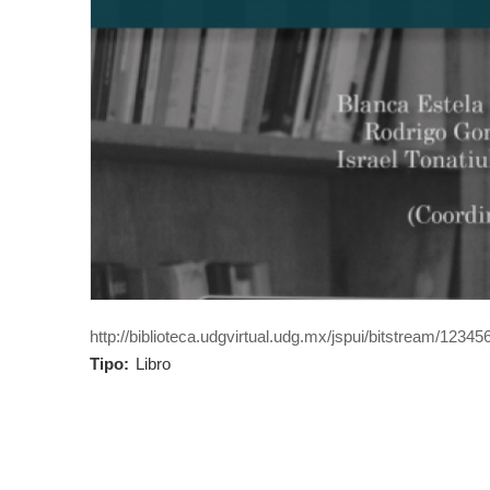
http://biblioteca.udgvirtual.udg.mx/jspui/bitstream/123
Tipo:
Libro