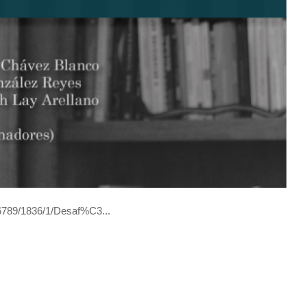
456789/1836/1/Desaf%C3...