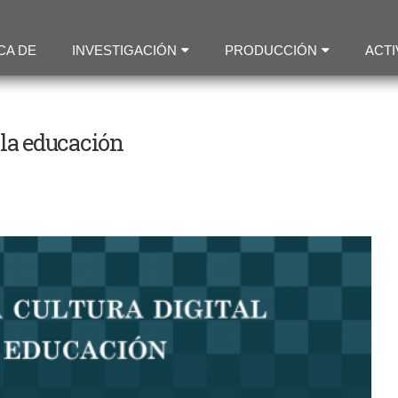
Pasar
al
CA DE
INVESTIGACIÓN
PRODUCCIÓN
ACTI
contenido
principal
a la educación