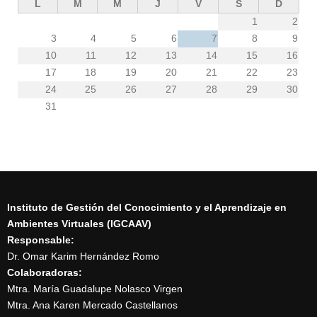
L
M
M
J
V
S
D
1
2
3
4
5
6
7
8
9
10
11
12
13
14
15
16
17
18
19
20
21
22
23
24
25
26
27
28
29
30
31
Instituto de Gestión del Conocimiento y el Aprendizaje en
Ambientes Virtuales (IGCAAV)
Responsable:
Dr. Omar Karim Hernández Romo
Colaboradoras:
Mtra. María Guadalupe Nolasco Virgen
Mtra. Ana Karen Mercado Castellanos