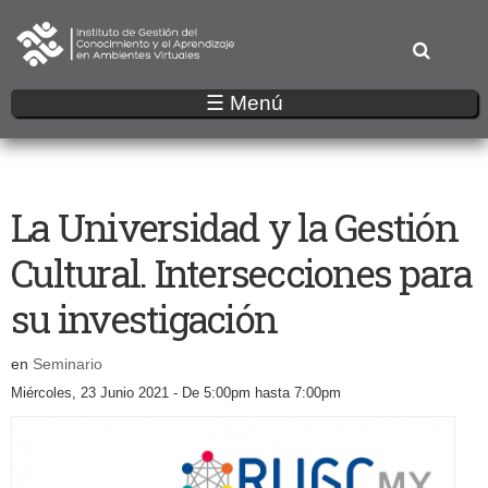
Pasar
al
contenido
principal
☰ Menú
La Universidad y la Gestión
Cultural. Intersecciones para
su investigación
en
Seminario
Miércoles, 23 Junio 2021 -
De
5:00pm
hasta
7:00pm