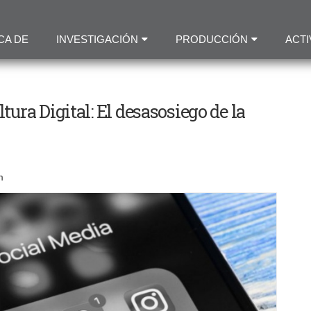
Pasar
al
CA DE
INVESTIGACIÓN
PRODUCCIÓN
ACTI
contenido
principal
ra Digital: El desasosiego de la
m