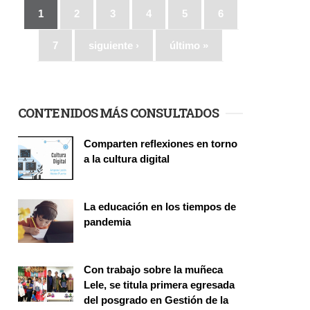
1
2
3
4
5
6
7
siguiente ›
último »
CONTENIDOS MÁS CONSULTADOS
Comparten reflexiones en torno
a la cultura digital
Seminario
La educación en los tiempos de
pandemia
Publicaciones
Con trabajo sobre la muñeca
Lele, se titula primera egresada
del posgrado en Gestión de la