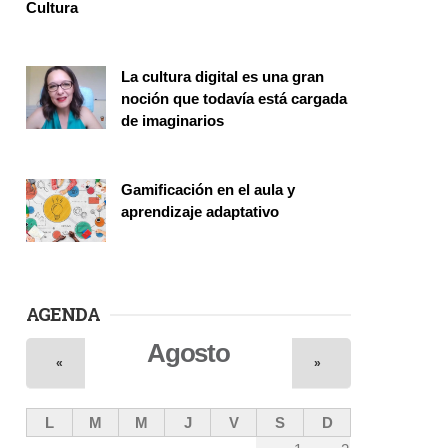
Cultura
Investigación
La cultura digital es una gran
noción que todavía está cargada
de imaginarios
Vinculación
Gamificación en el aula y
aprendizaje adaptativo
Seminario
AGENDA
Agosto
«
»
L
M
M
J
V
S
D