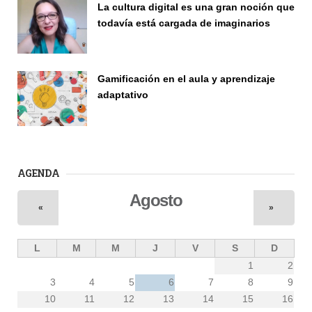
La cultura digital es una gran noción que
todavía está cargada de imaginarios
Vinculación
Gamificación en el aula y aprendizaje
adaptativo
Seminario
AGENDA
Agosto
«
»
L
M
M
J
V
S
D
1
2
3
4
5
6
7
8
9
10
11
12
13
14
15
16