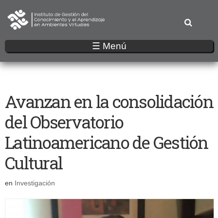
Pasar
al
contenido
principal
☰ Menú
Avanzan en la consolidación
del Observatorio
Latinoamericano de Gestión
Cultural
en
Investigación