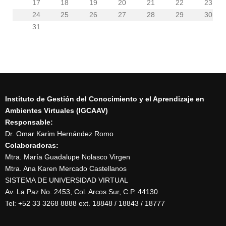
17
18
19
20
21
22
23
24
25
26
27
28
29
30
31
Instituto de Gestión del Conocimiento y el Aprendizaje en
Ambientes Virtuales (IGCAAV)
Responsable:
Dr. Omar Karim Hernández Romo
Colaboradoras:
Mtra. María Guadalupe Nolasco Virgen
Mtra. Ana Karen Mercado Castellanos
SISTEMA DE UNIVERSIDAD VIRTUAL
Av. La Paz No. 2453, Col. Arcos Sur, C.P. 44130
Tel: +52 33 3268 8888‏ ext. 18848 / 18843 / 18777