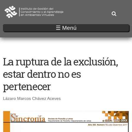
Pasar
al
contenido
principal
☰ Menú
La ruptura de la exclusión,
estar dentro no es
pertenecer
Lázaro Marcos Chávez Aceves