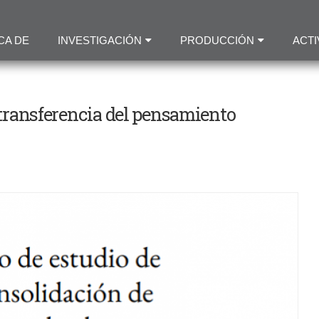
Pasar
al
CA DE
INVESTIGACIÓN
PRODUCCIÓN
ACTI
contenido
principal
a transferencia del pensamiento