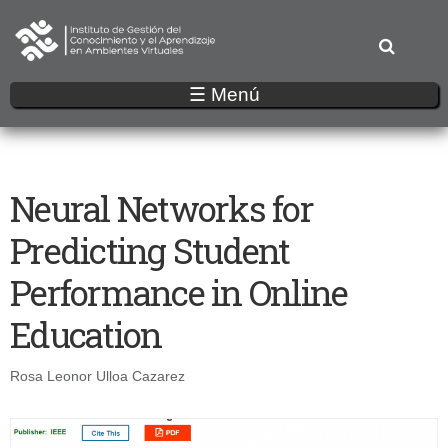
Pasar
al
contenido
principal
☰ Menú
Neural Networks for
Predicting Student
Performance in Online
Education
Rosa Leonor Ulloa Cazarez