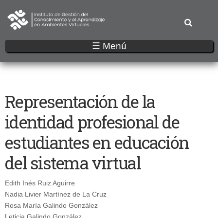
Pasar
al
contenido
principal
☰ Menú
Representación de la
identidad profesional de
estudiantes en educación
del sistema virtual
Edith Inés Ruiz Aguirre
Nadia Livier Martínez de La Cruz
Rosa María Galindo González
Leticia Galindo González