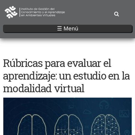
Pasar
al
contenido
principal
☰ Menú
Rúbricas para evaluar el
aprendizaje: un estudio en la
modalidad virtual