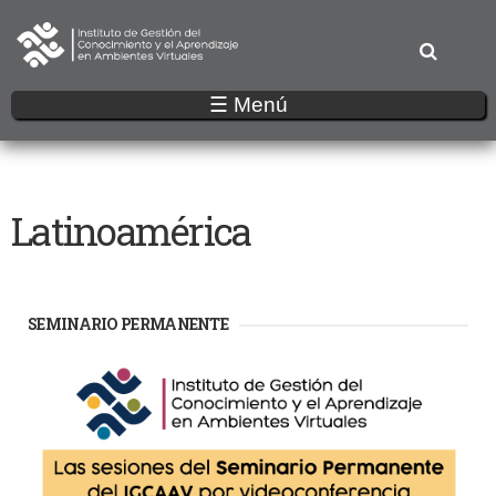
Pasar
al
contenido
principal
☰ Menú
Latinoamérica
SEMINARIO PERMANENTE