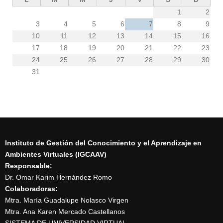
1
2
3
4
5
6
7
8
9
10
11
12
13
14
15
16
17
18
19
20
21
22
23
24
25
26
27
28
29
30
31
Instituto de Gestión del Conocimiento y el Aprendizaje en
Ambientes Virtuales (IGCAAV)
Responsable:
Dr. Omar Karim Hernández Romo
Colaboradoras:
Mtra. María Guadalupe Nolasco Virgen
Mtra. Ana Karen Mercado Castellanos