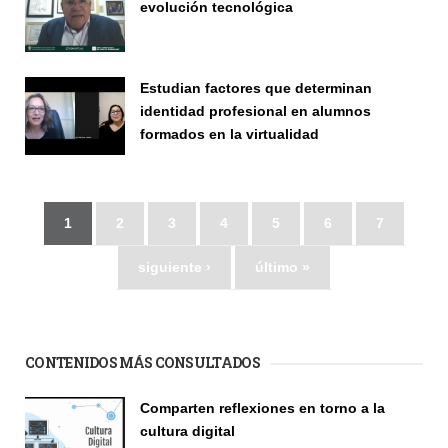
evolución tecnológica
Seminario
Estudian factores que determinan
identidad profesional en alumnos
formados en la virtualidad
Seminario
1
2
3
4
5
6
7
siguiente ›
último »
CONTENIDOS MÁS CONSULTADOS
Comparten reflexiones en torno a la
cultura digital