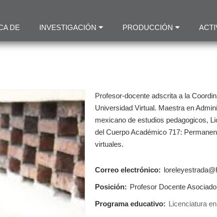
Pasar
al
CA DE
INVESTIGACIÓN
PRODUCCIÓN
ACTI
contenido
principal
Profesor-docente adscrita a la Coord
Universidad Virtual. Maestra en Admini
mexicano de estudios pedagogicos, L
del Cuerpo Académico 717: Permanenci
virtuales.
Correo electrónico:
loreleyestrada@
Posición:
Profesor Docente Asociado
Programa educativo:
Licenciatura en