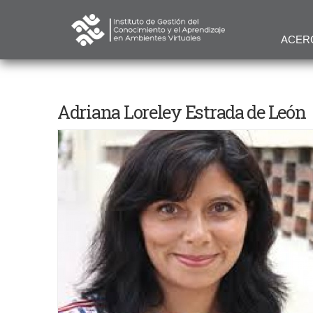
ACER
Adriana Loreley Estrada de León