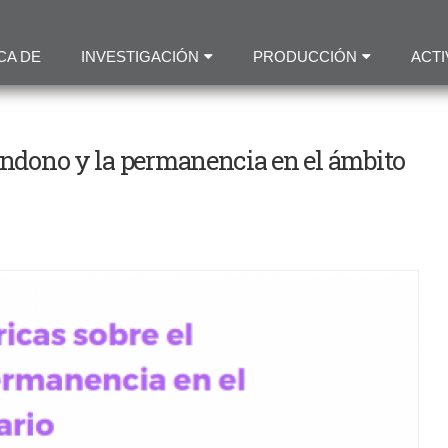
Pasar
al
CA DE
INVESTIGACIÓN
PRODUCCIÓN
ACTI
contenido
principal
bandono y la permanencia en el ámbito