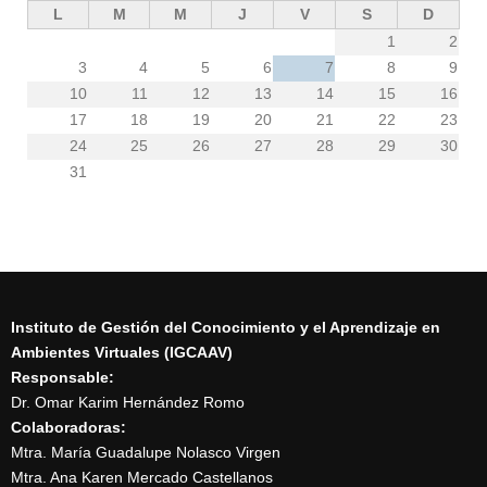
L
M
M
J
V
S
D
1
2
3
4
5
6
7
8
9
10
11
12
13
14
15
16
17
18
19
20
21
22
23
24
25
26
27
28
29
30
31
Instituto de Gestión del Conocimiento y el Aprendizaje en
Ambientes Virtuales (IGCAAV)
Responsable:
Dr. Omar Karim Hernández Romo
Colaboradoras:
Mtra. María Guadalupe Nolasco Virgen
Mtra. Ana Karen Mercado Castellanos