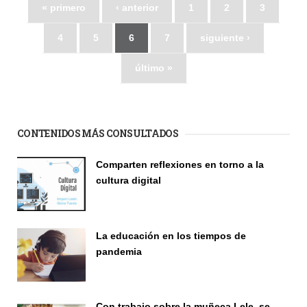
« primero
‹ anterior
1
2
3
4
5
6
7
siguiente ›
último »
CONTENIDOS MÁS CONSULTADOS
Comparten reflexiones en torno a la
cultura digital
Seminario
La educación en los tiempos de
pandemia
Publicaciones
Con trabajo sobre la muñeca Lele, se