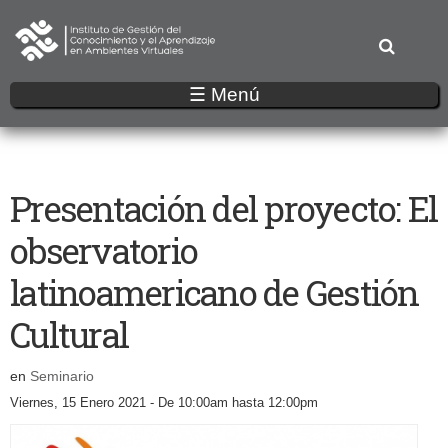
Pasar
al
contenido
principal
☰ Menú
Presentación del proyecto: El
observatorio
latinoamericano de Gestión
Cultural
en
Seminario
Viernes, 15 Enero 2021 -
De
10:00am
hasta
12:00pm