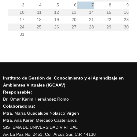
3
4
5
6
7
8
9
10
11
12
13
14
15
16
17
18
19
20
21
22
23
24
25
26
27
28
29
30
31
Instituto de Gestión del Conocimiento y el Aprendizaje en
Ambientes Virtuales (IGCAAV)
Responsable:
Dr. Omar Karim Hernández Romo
Colaboradoras:
Mtra. María Guadalupe Nolasco Virgen
Mtra. Ana Karen Mercado Castellanos
SISTEMA DE UNIVERSIDAD VIRTUAL
Av. La Paz No. 2453, Col. Arcos Sur, C.P. 44130