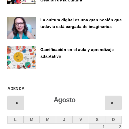
Investigación
La cultura digital es una gran noción que
todavía está cargada de imaginarios
Vinculación
Gamificación en el aula y aprendizaje
adaptativo
Seminario
AGENDA
Agosto
«
»
L
M
M
J
V
S
D
1
2