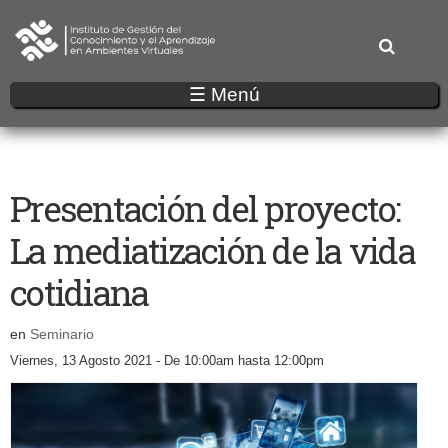
Pasar
al
contenido
principal
☰ Menú
Presentación del proyecto:
La mediatización de la vida
cotidiana
en
Seminario
Viernes, 13 Agosto 2021 -
De
10:00am
hasta
12:00pm