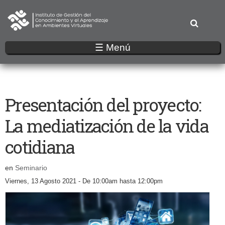
Pasar
al
contenido
principal
☰ Menú
Presentación del proyecto:
La mediatización de la vida
cotidiana
en
Seminario
Viernes, 13 Agosto 2021 -
De
10:00am
hasta
12:00pm