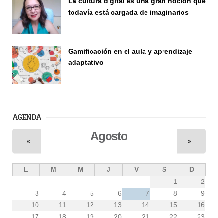
La cultura digital es una gran noción que
todavía está cargada de imaginarios
Vinculación
Gamificación en el aula y aprendizaje
adaptativo
Seminario
AGENDA
Agosto
«
»
L
M
M
J
V
S
D
1
2
3
4
5
6
7
8
9
10
11
12
13
14
15
16
17
18
19
20
21
22
23