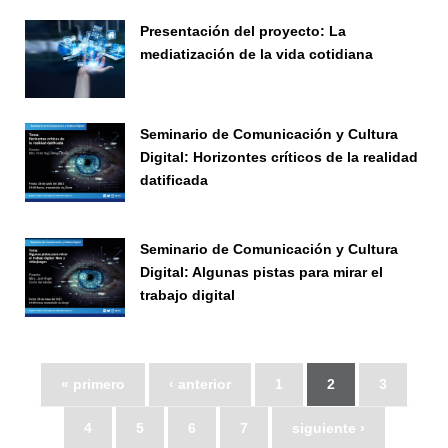
Presentación del proyecto: La
mediatización de la vida cotidiana
Seminario
Seminario de Comunicación y Cultura
Digital: Horizontes críticos de la realidad
datificada
Seminario
Seminario de Comunicación y Cultura
Digital: Algunas pistas para mirar el
trabajo digital
Seminario
« primero
‹ anterior
1
2
3
4
5
6
7
siguiente ›