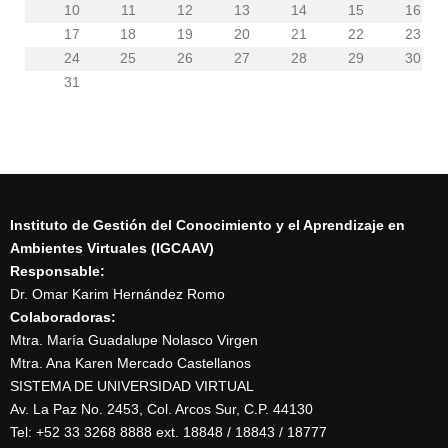
10
11
12
13
14
15
16
17
18
19
20
21
22
23
24
25
26
27
28
29
30
31
Instituto de Gestión del Conocimiento y el Aprendizaje en
Ambientes Virtuales (IGCAAV)
Responsable:
Dr. Omar Karim Hernández Romo
Colaboradoras:
Mtra. María Guadalupe Nolasco Virgen
Mtra. Ana Karen Mercado Castellanos
SISTEMA DE UNIVERSIDAD VIRTUAL
Av. La Paz No. 2453, Col. Arcos Sur, C.P. 44130
Tel: +52 33 3268 8888‏ ext. 18848 / 18843 / 18777