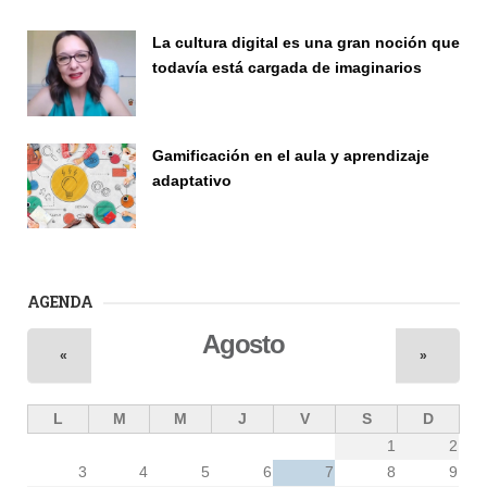
La cultura digital es una gran noción que
todavía está cargada de imaginarios
Vinculación
Gamificación en el aula y aprendizaje
adaptativo
Seminario
AGENDA
Agosto
«
»
L
M
M
J
V
S
D
1
2
3
4
5
6
7
8
9