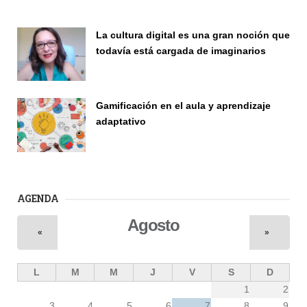
Investigación
La cultura digital es una gran noción que
todavía está cargada de imaginarios
Vinculación
Gamificación en el aula y aprendizaje
adaptativo
Seminario
AGENDA
Agosto
«
»
L
M
M
J
V
S
D
1
2
3
4
5
6
7
8
9