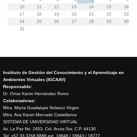
10
11
12
13
14
15
16
17
18
19
20
21
22
23
24
25
26
27
28
29
30
31
Instituto de Gestión del Conocimiento y el Aprendizaje en
Ambientes Virtuales (IGCAAV)
Responsable:
Dr. Omar Karim Hernández Romo
Colaboradoras:
Mtra. María Guadalupe Nolasco Virgen
Mtra. Ana Karen Mercado Castellanos
SISTEMA DE UNIVERSIDAD VIRTUAL
Av. La Paz No. 2453, Col. Arcos Sur, C.P. 44130
Tel: +52 33 3268 8888‏ ext. 18848 / 18843 / 18777