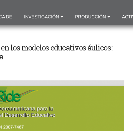
Pasar
al
CA DE
INVESTIGACIÓN
PRODUCCIÓN
ACTI
contenido
principal
 en los modelos educativos áulicos:
a