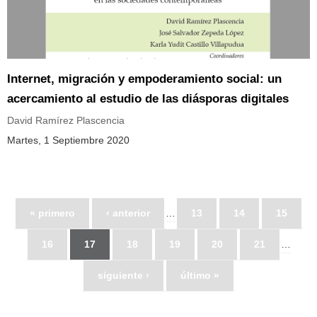
Internet, migración y empoderamiento social: un
acercamiento al estudio de las diásporas digitales
David Ramírez Plascencia
Martes, 1 Septiembre 2020
« primero
‹ anterior
…
13
14
15
16
17
18
19
20
21
…
siguiente ›
último »