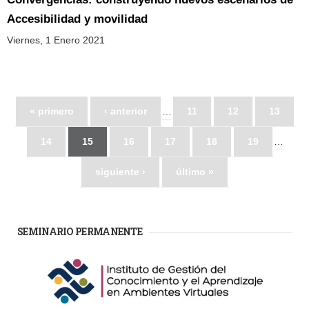
Accesibilidad y movilidad
Viernes, 1 Enero 2021
« primero
‹ anterior
…
11
12
13
14
15
16
17
18
19
…
siguiente ›
último »
SEMINARIO PERMANENTE