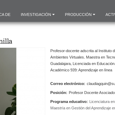
Pasar
al
CA DE
INVESTIGACIÓN
PRODUCCIÓN
ACTI
contenido
principal
nilla
Profesor-docente adscrita al Instituto
Ambientes Virtuales. Maestra en Tecnol
Guadalajara, Licenciada en Educación
Académico 939: Aprendizaje en línea
Correo electrónico:
claudiagquin@s
Posición:
Profesor Docente Asociado
Programa educativo:
Licenciatura en
Maestría en Gestión del Aprendizaje e