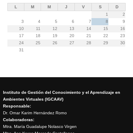
L
M
M
J
V
S
D
1
2
3
4
5
6
7
8
9
10
11
12
13
14
15
16
17
18
19
20
21
22
23
24
25
26
27
28
29
30
31
Instituto de Gestión del Conocimiento y el Aprendizaje en
Ambientes Virtuales (IGCAAV)
Responsable:
Dr. Omar Karim Hernández Romo
Colaboradoras:
Mtra. María Guadalupe Nolasco Virgen