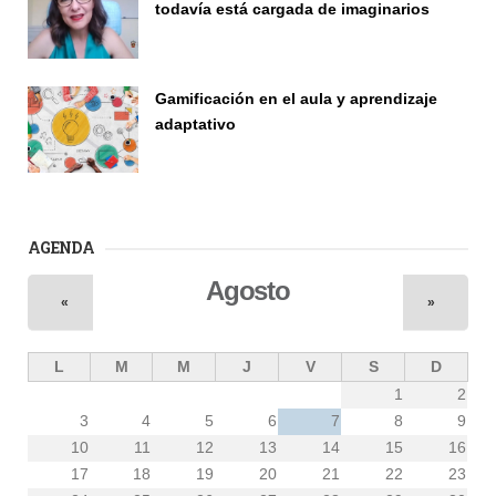
todavía está cargada de imaginarios
Vinculación
Gamificación en el aula y aprendizaje
adaptativo
Seminario
AGENDA
Agosto
«
»
L
M
M
J
V
S
D
1
2
3
4
5
6
7
8
9
10
11
12
13
14
15
16
17
18
19
20
21
22
23