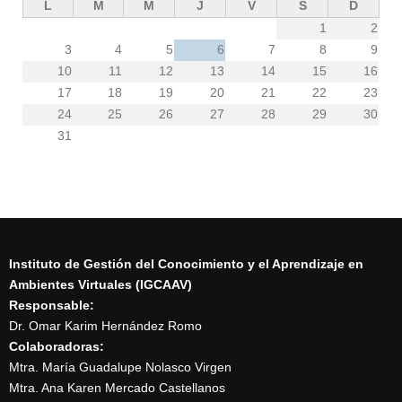
L
M
M
J
V
S
D
1
2
3
4
5
6
7
8
9
10
11
12
13
14
15
16
17
18
19
20
21
22
23
24
25
26
27
28
29
30
31
Instituto de Gestión del Conocimiento y el Aprendizaje en
Ambientes Virtuales (IGCAAV)
Responsable:
Dr. Omar Karim Hernández Romo
Colaboradoras:
Mtra. María Guadalupe Nolasco Virgen
Mtra. Ana Karen Mercado Castellanos