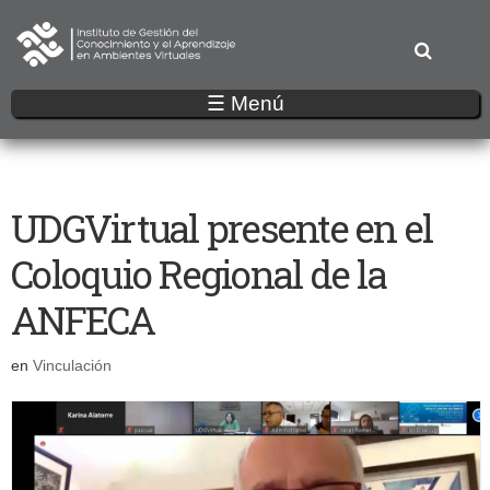
Pasar
al
contenido
principal
☰ Menú
UDGVirtual presente en el
Coloquio Regional de la
ANFECA
en
Vinculación