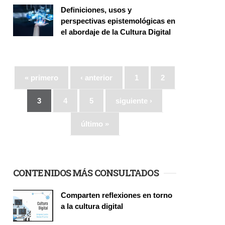
Definiciones, usos y
perspectivas epistemológicas en
el abordaje de la Cultura Digital
Seminario
« primero
‹ anterior
1
2
3
4
5
siguiente ›
último »
CONTENIDOS MÁS CONSULTADOS
Comparten reflexiones en torno
a la cultura digital
Seminario